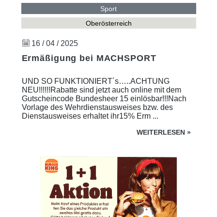
Sport
Oberösterreich
16 / 04 / 2025
Ermäßigung bei MACHSPORT
UND SO FUNKTIONIERT´s…..ACHTUNG
NEU!!!!!!Rabatte sind jetzt auch online mit dem
Gutscheincode Bundesheer 15 einlösbar!!!Nach
Vorlage des Wehrdienstausweises bzw. des
Dienstausweises erhaltet ihr15% Erm ...
WEITERLESEN
»