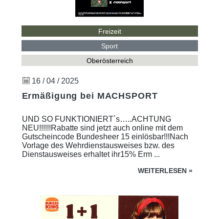
Freizeit
Sport
Oberösterreich
16 / 04 / 2025
Ermäßigung bei MACHSPORT
UND SO FUNKTIONIERT´s…..ACHTUNG
NEU!!!!!!Rabatte sind jetzt auch online mit dem
Gutscheincode Bundesheer 15 einlösbar!!!Nach
Vorlage des Wehrdienstausweises bzw. des
Dienstausweises erhaltet ihr15% Erm ...
WEITERLESEN
»