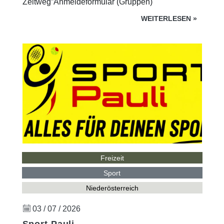
Zeltweg”Anmeldeformular (Gruppen)
WEITERLESEN
»
Freizeit
Sport
Niederösterreich
03 / 07 / 2026