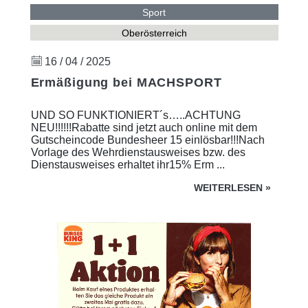
Sport
Oberösterreich
16 / 04 / 2025
Ermäßigung bei MACHSPORT
UND SO FUNKTIONIERT´s…..ACHTUNG
NEU!!!!!!Rabatte sind jetzt auch online mit dem
Gutscheincode Bundesheer 15 einlösbar!!!Nach
Vorlage des Wehrdienstausweises bzw. des
Dienstausweises erhaltet ihr15% Erm ...
WEITERLESEN
»