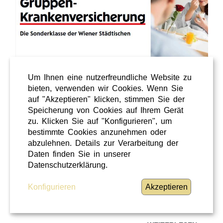
Um Ihnen eine nutzerfreundliche Website zu
Sonstiges
bieten, verwenden wir Cookies. Wenn Sie
Niederösterreich
auf "Akzeptieren" klicken, stimmen Sie der
Überregional
Speicherung von Cookies auf Ihrem Gerät
zu. Klicken Sie auf "Konfigurieren", um
11 / 06 / 2025
bestimmte Cookies anzunehmen oder
WIENER STÄDTISCHE Kranken-
abzulehnen. Details zur Verarbeitung der
Daten finden Sie in unserer
Gruppenvers.
Datenschutzerklärung.
BMLV Gruppen Krankenversicherungsvertrag bis 25%
Konfigurieren
Akzeptieren
ErmäßigungInhalt:Angebot der WIENER Städtische
Kranken- Gruppenvers. bis 31.10.2025Wiener
Städtische Vertrag- BMLV/documents